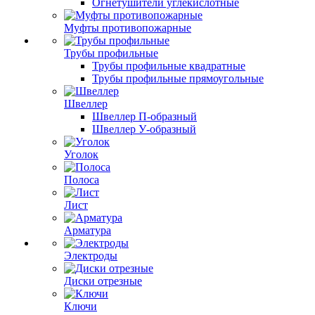
Огнетушители углекислотные
Муфты противопожарные
Трубы профильные
Трубы профильные квадратные
Трубы профильные прямоугольные
Швеллер
Швеллер П-образный
Швеллер У-образный
Уголок
Полоса
Лист
Арматура
Электроды
Диски отрезные
Ключи