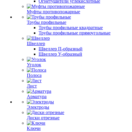
Огнетушители углекислотные
Муфты противопожарные
Трубы профильные
Трубы профильные квадратные
Трубы профильные прямоугольные
Швеллер
Швеллер П-образный
Швеллер У-образный
Уголок
Полоса
Лист
Арматура
Электроды
Диски отрезные
Ключи