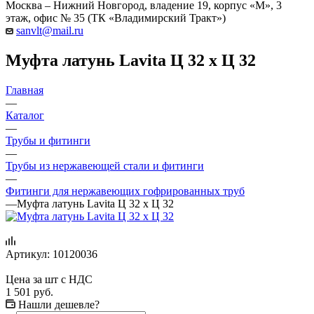
Москва – Нижний Новгород, владение 19, корпус «М», 3
этаж, офис № 35 (ТК «Владимирский Тракт»)
sanvlt@mail.ru
Муфта латунь Lаvita Ц 32 х Ц 32
Главная
—
Каталог
—
Трубы и фитинги
—
Трубы из нержавеющей стали и фитинги
—
Фитинги для нержавеющих гофрированных труб
—
Муфта латунь Lаvita Ц 32 х Ц 32
Артикул:
10120036
Цена за шт с НДС
1 501
руб.
Нашли дешевле?