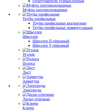
Огнетушители углекислотные
Муфты противопожарные
Трубы профильные
Трубы профильные квадратные
Трубы профильные прямоугольные
Швеллер
Швеллер П-образный
Швеллер У-образный
Уголок
Полоса
Лист
Арматура
Электроды
Диски отрезные
Ключи