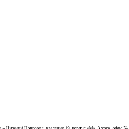
ва – Нижний Новгород, владение 19, корпус «М», 3 этаж, офис 