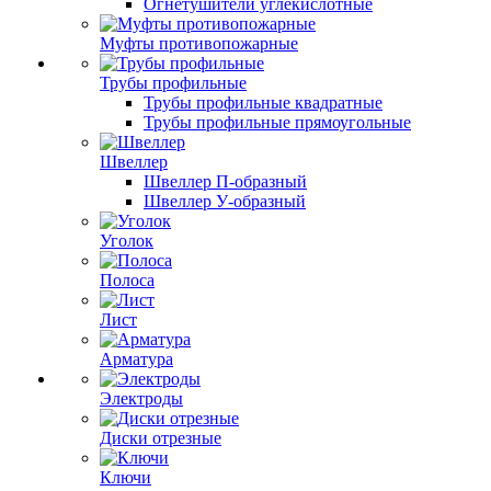
Огнетушители углекислотные
Муфты противопожарные
Трубы профильные
Трубы профильные квадратные
Трубы профильные прямоугольные
Швеллер
Швеллер П-образный
Швеллер У-образный
Уголок
Полоса
Лист
Арматура
Электроды
Диски отрезные
Ключи