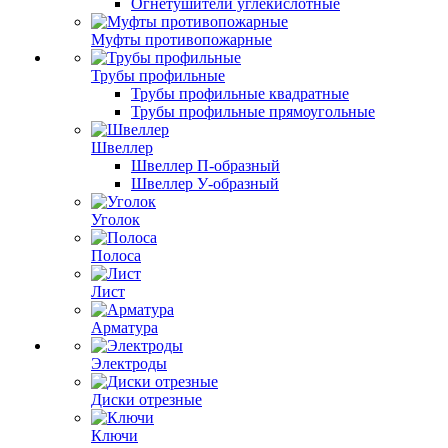
Огнетушители углекислотные
Муфты противопожарные
Трубы профильные
Трубы профильные квадратные
Трубы профильные прямоугольные
Швеллер
Швеллер П-образный
Швеллер У-образный
Уголок
Полоса
Лист
Арматура
Электроды
Диски отрезные
Ключи