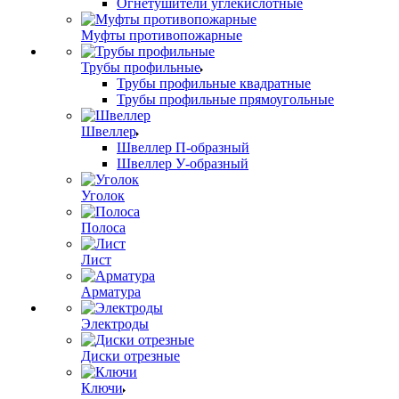
Огнетушители углекислотные
Муфты противопожарные
Трубы профильные
Трубы профильные квадратные
Трубы профильные прямоугольные
Швеллер
Швеллер П-образный
Швеллер У-образный
Уголок
Полоса
Лист
Арматура
Электроды
Диски отрезные
Ключи