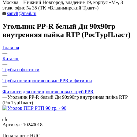
Москва – Нижний Новгород, владение 19, корпус «М», 3
этаж, офис № 35 (ТК «Владимирский Тракт»)
sanvlt@mail.ru
Угольник PP-R белый Дн 90х90гр
внутренняя пайка RTP (РосТурПласт)
Главная
—
Каталог
—
Трубы и фитинги
—
Трубы полипропиленовые PPR и фитинги
—
Фитинги для полипропиленовых труб PPR
—
Угольник PP-R белый Дн 90х90гр внутренняя пайка RTP
(РосТурПласт)
Артикул:
10240018
Цена за шт с НДС