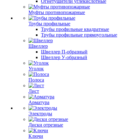
Огнетушители углекислотные
Муфты противопожарные
Трубы профильные
Трубы профильные квадратные
Трубы профильные прямоугольные
Швеллер
Швеллер П-образный
Швеллер У-образный
Уголок
Полоса
Лист
Арматура
Электроды
Диски отрезные
Ключи