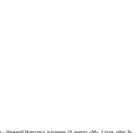
ва – Нижний Новгород, владение 19, корпус «М», 3 этаж, офис 