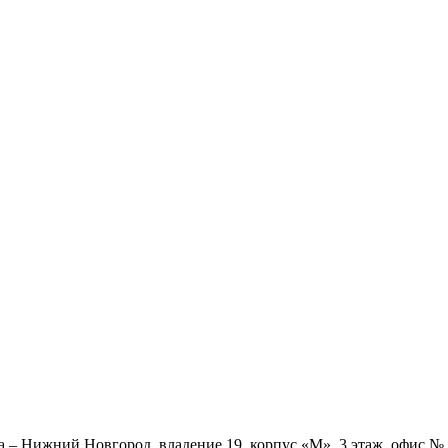
ва – Нижний Новгород, владение 19, корпус «М», 3 этаж, офис 