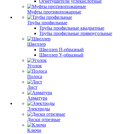
Огнетушители углекислотные
Муфты противопожарные
Трубы профильные
Трубы профильные квадратные
Трубы профильные прямоугольные
Швеллер
Швеллер П-образный
Швеллер У-образный
Уголок
Полоса
Лист
Арматура
Электроды
Диски отрезные
Ключи