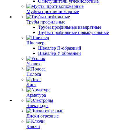
Огнетушители углекислотные
Муфты противопожарные
Трубы профильные
Трубы профильные квадратные
Трубы профильные прямоугольные
Швеллер
Швеллер П-образный
Швеллер У-образный
Уголок
Полоса
Лист
Арматура
Электроды
Диски отрезные
Ключи