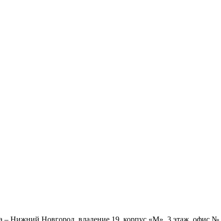
ва – Нижний Новгород, владение 19, корпус «М», 3 этаж, офис 