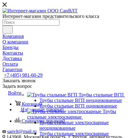
Интернет-магазин представительского класса
Компания
О компании
Бренды
Контакты
Доставка
Оплата
Гарантии
+7 (495) 981-60-29
Заказать звонок
Задать вопрос
Войти
Трубы стальные ВГП
Трубы стальные ВГП неоцинкованные
Корзина
0
Трубы стальные ВГП оцинкованные
Избранные товары
0
Трубы
стальные электросварные
Сравнение товаров
0
Трубы стальные электросварные
неоцинкованные
sanvlt@mail.ru
Трубы стальные электросварные
143968, Московская область, г. Реутов, автомагистраль