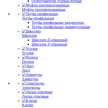
Огнетушители углекислотные
Муфты противопожарные
Трубы профильные
Трубы профильные квадратные
Трубы профильные прямоугольные
Швеллер
Швеллер П-образный
Швеллер У-образный
Уголок
Полоса
Лист
Арматура
Электроды
Диски отрезные
Ключи