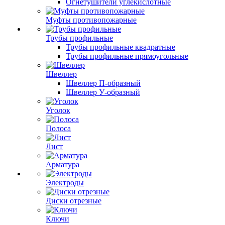
Огнетушители углекислотные
Муфты противопожарные
Трубы профильные
Трубы профильные квадратные
Трубы профильные прямоугольные
Швеллер
Швеллер П-образный
Швеллер У-образный
Уголок
Полоса
Лист
Арматура
Электроды
Диски отрезные
Ключи