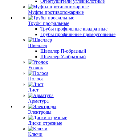
Огнетушители углекислотные
Муфты противопожарные
Трубы профильные
Трубы профильные квадратные
Трубы профильные прямоугольные
Швеллер
Швеллер П-образный
Швеллер У-образный
Уголок
Полоса
Лист
Арматура
Электроды
Диски отрезные
Ключи