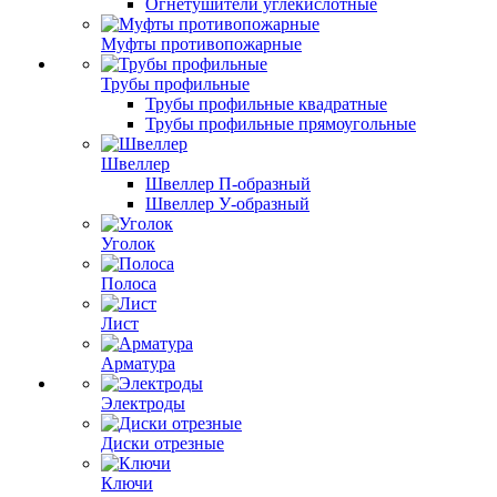
Огнетушители углекислотные
Муфты противопожарные
Трубы профильные
Трубы профильные квадратные
Трубы профильные прямоугольные
Швеллер
Швеллер П-образный
Швеллер У-образный
Уголок
Полоса
Лист
Арматура
Электроды
Диски отрезные
Ключи