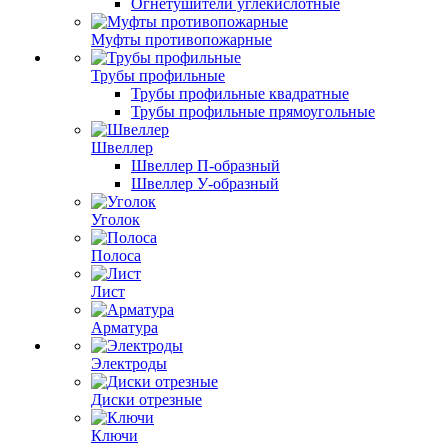
Огнетушители углекислотные
Муфты противопожарные
Трубы профильные
Трубы профильные квадратные
Трубы профильные прямоугольные
Швеллер
Швеллер П-образный
Швеллер У-образный
Уголок
Полоса
Лист
Арматура
Электроды
Диски отрезные
Ключи