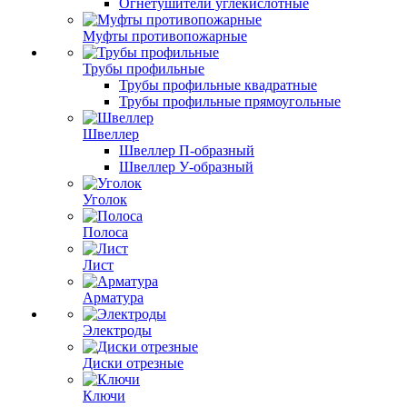
Огнетушители углекислотные
Муфты противопожарные
Трубы профильные
Трубы профильные квадратные
Трубы профильные прямоугольные
Швеллер
Швеллер П-образный
Швеллер У-образный
Уголок
Полоса
Лист
Арматура
Электроды
Диски отрезные
Ключи