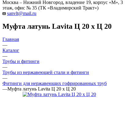
Москва – Нижний Новгород, владение 19, корпус «М», 3
этаж, офис № 35 (ТК «Владимирский Тракт»)
sanvlt@mail.ru
Муфта латунь Lаvita Ц 20 х Ц 20
Главная
—
Каталог
—
Трубы и фитинги
—
Трубы из нержавеющей стали и фитинги
—
Фитинги для нержавеющих гофрированных труб
—
Муфта латунь Lаvita Ц 20 х Ц 20