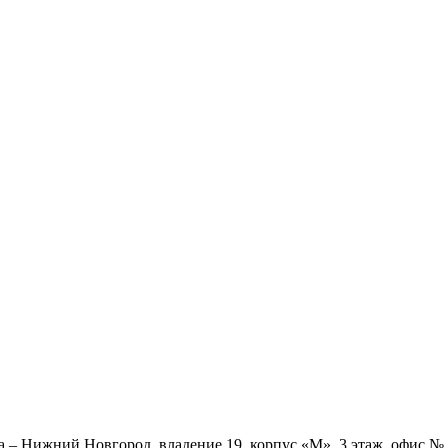
ва – Нижний Новгород, владение 19, корпус «М», 3 этаж, офис 