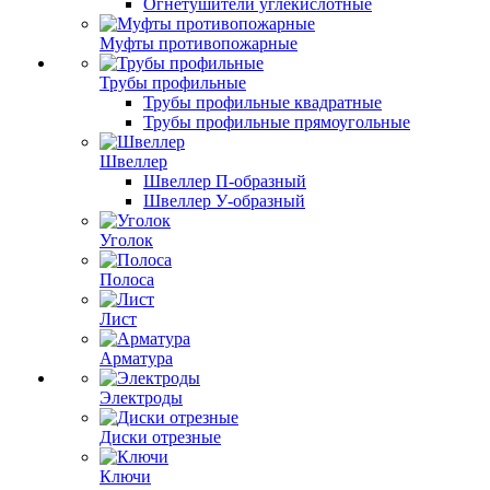
Огнетушители углекислотные
Муфты противопожарные
Трубы профильные
Трубы профильные квадратные
Трубы профильные прямоугольные
Швеллер
Швеллер П-образный
Швеллер У-образный
Уголок
Полоса
Лист
Арматура
Электроды
Диски отрезные
Ключи