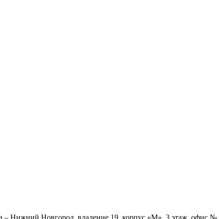
ва – Нижний Новгород, владение 19, корпус «М», 3 этаж, офис 