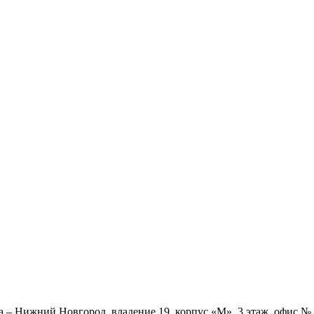
ва – Нижний Новгород, владение 19, корпус «М», 3 этаж, офис 