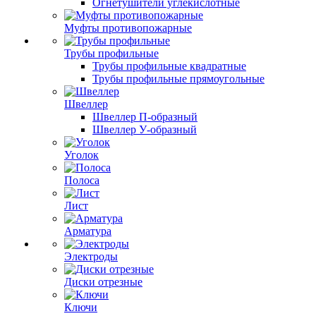
Огнетушители углекислотные
Муфты противопожарные
Трубы профильные
Трубы профильные квадратные
Трубы профильные прямоугольные
Швеллер
Швеллер П-образный
Швеллер У-образный
Уголок
Полоса
Лист
Арматура
Электроды
Диски отрезные
Ключи