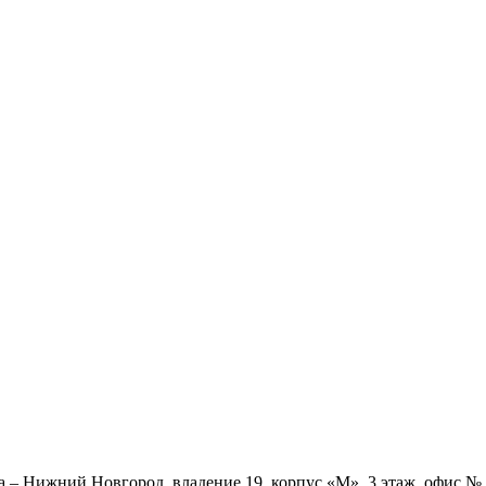
ва – Нижний Новгород, владение 19, корпус «М», 3 этаж, офис 