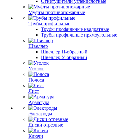
Огнетушители углекислотные
Муфты противопожарные
Трубы профильные
Трубы профильные квадратные
Трубы профильные прямоугольные
Швеллер
Швеллер П-образный
Швеллер У-образный
Уголок
Полоса
Лист
Арматура
Электроды
Диски отрезные
Ключи