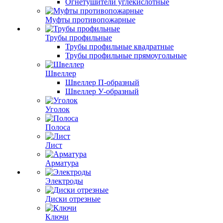
Огнетушители углекислотные
Муфты противопожарные
Трубы профильные
Трубы профильные квадратные
Трубы профильные прямоугольные
Швеллер
Швеллер П-образный
Швеллер У-образный
Уголок
Полоса
Лист
Арматура
Электроды
Диски отрезные
Ключи