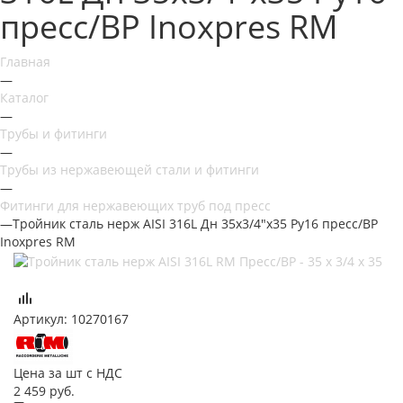
пресс/ВР Inoxpres RM
Главная
—
Каталог
—
Трубы и фитинги
—
Трубы из нержавеющей стали и фитинги
—
Фитинги для нержавеющих труб под пресс
—
Тройник сталь нерж AISI 316L Дн 35х3/4"х35 Ру16 пресс/ВР
Inoxpres RM
Артикул:
10270167
Цена за шт с НДС
2 459
руб.