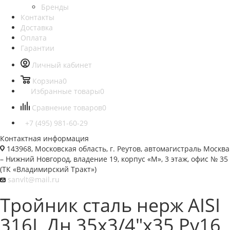
Бренды
Контакты
Доставка
Оплата
Гарантии
Личный кабинет
Корзина
0
Избранные товары
0
Сравнение товаров
0
+7 (495) 981-60-29
Контактная информация
143968, Московская область, г. Реутов, автомагистраль Москва
– Нижний Новгород, владение 19, корпус «М», 3 этаж, офис № 35
(ТК «Владимирский Тракт»)
sanvlt@mail.ru
Тройник сталь нерж AISI
316L Дн 35х3/4"х35 Ру16