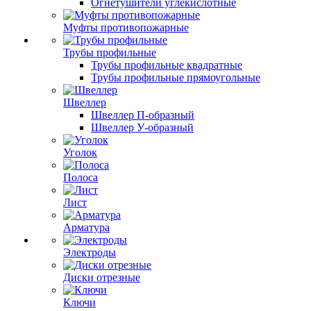
Огнетушители углекислотные
Муфты противопожарные
Трубы профильные
Трубы профильные квадратные
Трубы профильные прямоугольные
Швеллер
Швеллер П-образный
Швеллер У-образный
Уголок
Полоса
Лист
Арматура
Электроды
Диски отрезные
Ключи