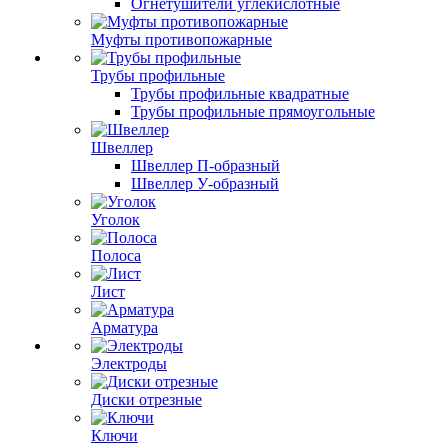
Огнетушители углекислотные
Муфты противопожарные
Трубы профильные
Трубы профильные квадратные
Трубы профильные прямоугольные
Швеллер
Швеллер П-образный
Швеллер У-образный
Уголок
Полоса
Лист
Арматура
Электроды
Диски отрезные
Ключи