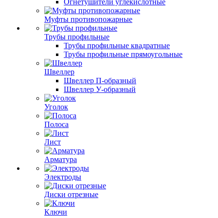
Огнетушители углекислотные
Муфты противопожарные
Трубы профильные
Трубы профильные квадратные
Трубы профильные прямоугольные
Швеллер
Швеллер П-образный
Швеллер У-образный
Уголок
Полоса
Лист
Арматура
Электроды
Диски отрезные
Ключи