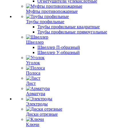
Огнетушители углекислотные
Муфты противопожарные
Трубы профильные
Трубы профильные квадратные
Трубы профильные прямоугольные
Швеллер
Швеллер П-образный
Швеллер У-образный
Уголок
Полоса
Лист
Арматура
Электроды
Диски отрезные
Ключи