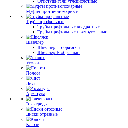
Огнетушители углекислотные
Муфты противопожарные
Трубы профильные
Трубы профильные квадратные
Трубы профильные прямоугольные
Швеллер
Швеллер П-образный
Швеллер У-образный
Уголок
Полоса
Лист
Арматура
Электроды
Диски отрезные
Ключи