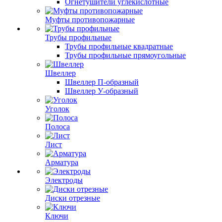
Огнетушители углекислотные
Муфты противопожарные
Трубы профильные
Трубы профильные квадратные
Трубы профильные прямоугольные
Швеллер
Швеллер П-образный
Швеллер У-образный
Уголок
Полоса
Лист
Арматура
Электроды
Диски отрезные
Ключи