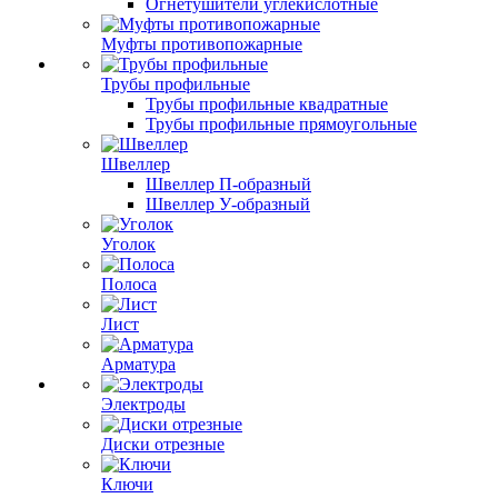
Огнетушители углекислотные
Муфты противопожарные
Трубы профильные
Трубы профильные квадратные
Трубы профильные прямоугольные
Швеллер
Швеллер П-образный
Швеллер У-образный
Уголок
Полоса
Лист
Арматура
Электроды
Диски отрезные
Ключи